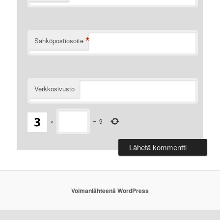
*
Sähköpostiosoite
Verkkosivusto
×
=
9
Voimanlähteenä WordPress