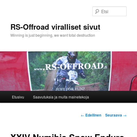
Siirry
sisältöön
Etsi
RS-Offroad viralliset sivut
Winning is just beginning, we want total destruction
Päävalikko
Etusivu
Saavutuksia ja muita mainetekoja
Artikkelien
←
Edellinen
Seuraava
→
selaus