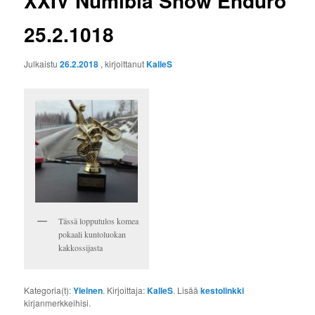
XXIV Numibia Snow Enduro
25.2.1018
Julkaistu
26.2.2018
, kirjoittanut
KalleS
Tässä lopputulos komea
pokaali kuntoluokan
kakkossijasta
Kategoria(t):
Yleinen
. Kirjoittaja:
KalleS
. Lisää
kestolinkki
kirjanmerkkeihisi.