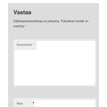
Vastaa
Sähköpostiosoitettasi ei julkaista.
Pakolliset kentät on
merkitty
*
Kommentti
*
*
Nimi