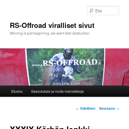
Siirry
sisältöön
Etsi
RS-Offroad viralliset sivut
Winning is just beginning, we want total destruction
Päävalikko
Etusivu
Saavutuksia ja muita mainetekoja
Artikkelien
←
Edellinen
Seuraava
→
selaus