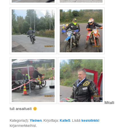
Mitalli
tuli ansaitusti
Kategoria(t):
Yleinen
. Kirjoittaja:
KalleS
. Lisää
kestolinkki
kirjanmerkkeihisi.