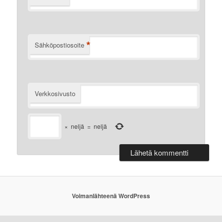
*
Sähköpostiosoite
Verkkosivusto
×
neljä
=
neljä
Voimanlähteenä WordPress