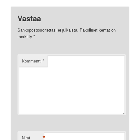
Vastaa
Sähköpostiosoitettasi ei julkaista.
Pakolliset kentät on
merkitty
*
Kommentti
*
*
Nimi