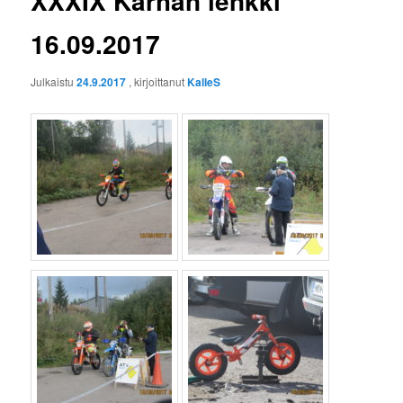
XXXIX Kärhän lenkki
16.09.2017
Julkaistu
24.9.2017
, kirjoittanut
KalleS