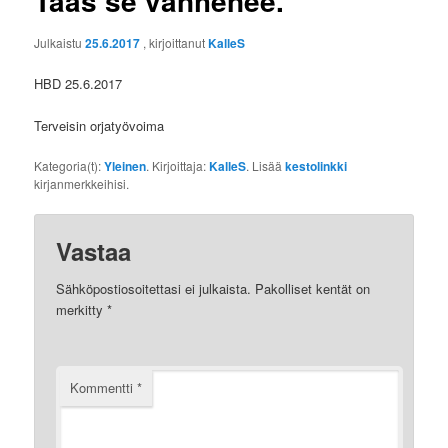
Taas se vanhenee.
Julkaistu
25.6.2017
, kirjoittanut
KalleS
HBD 25.6.2017
Terveisin orjatyövoima
Kategoria(t):
Yleinen
. Kirjoittaja:
KalleS
. Lisää
kestolinkki
kirjanmerkkeihisi.
Vastaa
Sähköpostiosoitettasi ei julkaista.
Pakolliset kentät on
merkitty
*
Kommentti
*