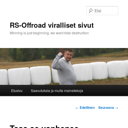
Siirry
sisältöön
Etsi
RS-Offroad viralliset sivut
Winning is just beginning, we want total destruction
Päävalikko
Etusivu
Saavutuksia ja muita mainetekoja
Artikkelien
←
Edellinen
Seuraava
→
selaus