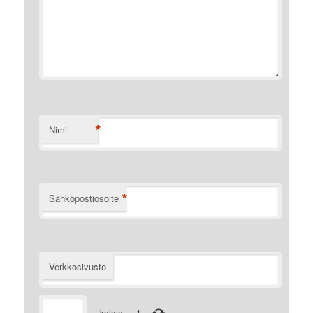
*
Nimi
*
Sähköpostiosoite
Verkkosivusto
−
kolme
=
1