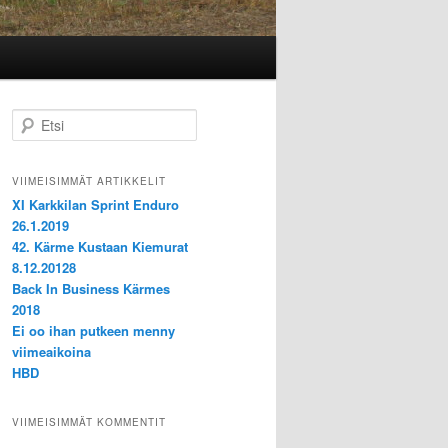
E
t
s
i
VIIMEISIMMÄT ARTIKKELIT
XI Karkkilan Sprint Enduro
26.1.2019
42. Kärme Kustaan Kiemurat
8.12.20128
Back In Business Kärmes
2018
Ei oo ihan putkeen menny
viimeaikoina
HBD
VIIMEISIMMÄT KOMMENTIT