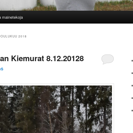
a mainetekoja
JOULUKUU 2018
an Kiemurat 8.12.20128
eS