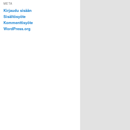
META
Kirjaudu sisään
Sisältösyöte
Kommenttisyöte
WordPress.org