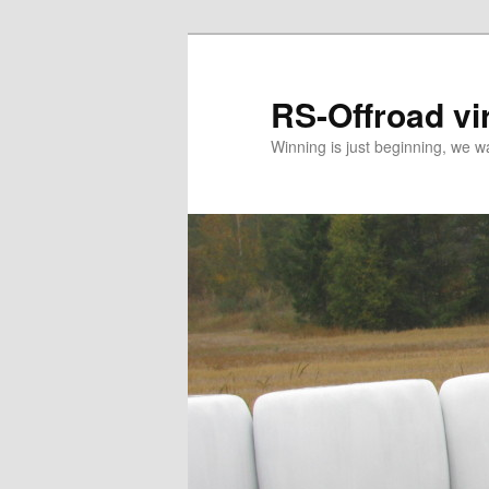
Siirry
Siirry
sisältöön
toissijaiseen
sisältöön
RS-Offroad vir
Winning is just beginning, we wa